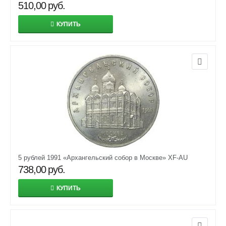
510,00
руб.
КУПИТЬ
5 рублей 1991 «Архангельский собор в Москве» XF-AU
738,00
руб.
КУПИТЬ