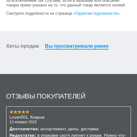
за исключением тех случаев, если в названии или описании
товара прямо указано на то, что данный товар является копией.
Смотрите подробности на странице
«Гарантии подлинности»
.
Хиты продаж
Вы просматривали ранее
ОТЗЫВЫ ПОКУПАТЕЛЕЙ
Lover001, Ковров
13 января 2026
Достоинства:
ассортимент, цены, доставка.
Недостатки:
в упаковке скотч липнет к рукам. Нужно что-