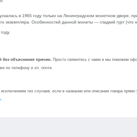
т.
скалась в 1965 году только на Ленинградском монетном дворе, при
го экземпляра. Особенностей данной монеты — гладкий гурт (что 
 году.
й без объяснения причин.
Просто свяжитесь с нами и мы поможем офо
кже по телефону и эл. почте.
сключением тех случаев, если в названии или описании товара прямо ук
»
.