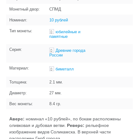
Монетный двор:
СПМД
Номинал:
10 рублей
Тип монеты:
юбилейные и
памятные
Серия:
Древние города
России
Материал:
биметалл
Толщина:
2.1
мм.
Диаметр:
27
мм.
Вес монеты:
8.4
гр.
Аверс:
номинал «10 рублей», по бокам расположены
оливковая и дубовая ветви.
Реверс:
рельефное
изображение видов Соликамска. В верхней части
расположен Герб города.