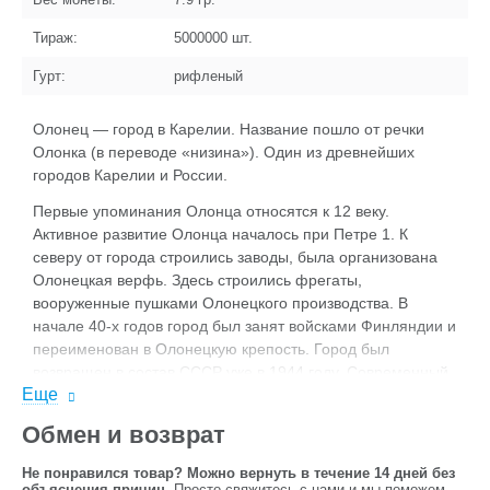
Тираж:
5000000
шт.
Гурт:
рифленый
Олонец — город в Карелии. Название пошло от речки
Олонка (в переводе «низина»). Один из древнейших
городов Карелии и России.
Первые упоминания Олонца относятся к 12 веку.
Активное развитие Олонца началось при Петре 1. К
северу от города строились заводы, была организована
Олонецкая верфь. Здесь строились фрегаты,
вооруженные пушками Олонецкого производства. В
начале 40-х годов город был занят войсками Финляндии и
переименован в Олонецкую крепость. Город был
возвращен в состав СССР уже в 1944 году. Современный
Еще
Олонец сохранил планировку XVIII века.
Обмен и возврат
Не понравился товар? Можно вернуть в течение 14 дней без
объяснения причин.
Просто свяжитесь с нами и мы поможем