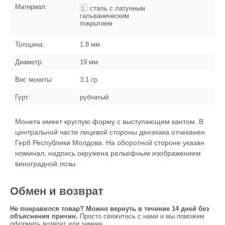
Материал:
сталь с латунным
гальваническим
покрытием
Толщина:
1.8
мм.
Диаметр:
19
мм.
Вес монеты:
3.1
гр.
Гурт:
рубчатый
Монета имеет круглую форму с выступающим кантом. В
центральной части лицевой стороны дензнака отчеканен
Герб Республики Молдова. На оборотной стороне указан
номинал, надпись окружена рельефным изображением
виноградной лозы.
Обмен и возврат
Не понравился товар? Можно вернуть в течение 14 дней без
объяснения причин.
Просто свяжитесь с нами и мы поможем
оформить возврат или замену.