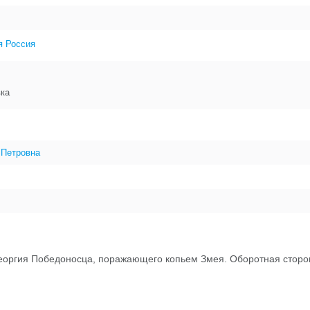
я Россия
вка
 Петровна
оргия Победоносца, поражающего копьем Змея. Оборотная сторон