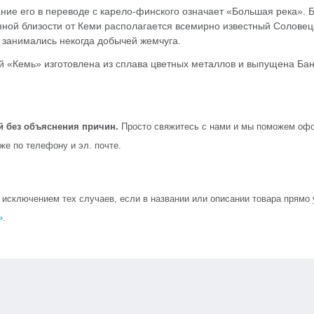
ие его в переводе с карело-финского означает «Большая река». Бы
ой близости от Кеми располагается всемирно известный Соловецк
и занимались некогда добычей жемчуга.
 «Кемь» изготовлена из сплава цветных металлов и выпущена Банк
й без объяснения причин.
Просто свяжитесь с нами и мы поможем офо
кже по телефону и эл. почте.
сключением тех случаев, если в названии или описании товара прямо ук
»
.