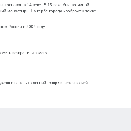
л основан в 14 веке. В 15 веке был вотчиной
ий монастырь. На гербе города изображен также
ом России в 2004 году.
рмить возврат или замену.
азано на то, что данный товар является копией.