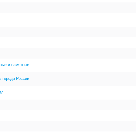
ные и памятные
е города России
лл