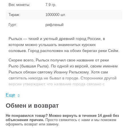
Вес монеты:
7.9
гр.
Тираж:
1000000
шт.
Гурт:
рифленый
Рыльск — тихий и уютный древний город России, в
котором можно услышать знаменитых курских
соловьев. Город расположен на обоих берегах реки Сейм.
Скорее всего, Рыльск получил свое название от реки
Рыло (бывшая Рыла). По одной из версий, своим именем
Рыльск обязан святому Иоанну Рильскому. Хотя сам
святитель никогда не бывал в городе. Сторонники другой
версии утверждают, что название города связано с
большим храмом Ярилы (божества весеннего
Еще
плодородия), расположенным в древнем городище
северян, и первоначально город назывался Ярильск.
Обмен и возврат
В 2022 году Центральный Банк России выпустил монету
Не понравился товар? Можно вернуть в течение 14 дней без
10 рублей, посвященную Рыльску, в рамках серии
объяснения причин.
Просто свяжитесь с нами и мы поможем
«Древние города России».
оформить возврат или замену.