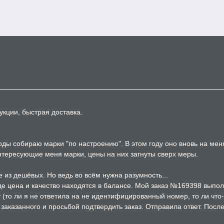
укции, быстрая доставка.
годы собираю марки "по настроению". В этом году оно вновь на ме
интересующие меня марки, цены на них загнуты сверх меры.
 из дешёвых. Но ведь во всём нужна разумность...
где цена и качество находятся в балансе. Мой заказ №169398 выпол
(то ли я не ответила на не идентифицированный номер, то ли что-то
аказанного и просьбой подтвердить заказ. Отправила ответ. После