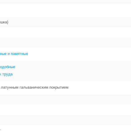
ешка)
ные и памятные
подобные
к труда
с латунным гальваническим покрытием
.