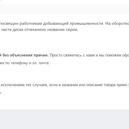
к посвящен работникам добывающей промышленности. На оборотно
 части диска отчеканено название серии.
й без объяснения причин.
Просто свяжитесь с нами и мы поможем офо
кже по телефону и эл. почте.
сключением тех случаев, если в названии или описании товара прямо ук
»
.