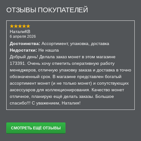
тысяч штук.
ОТЗЫВЫ ПОКУПАТЕЛЕЙ
Также можно приобрести и серебряную монету с цветным
рисунком номиналом 3 рубля. Тираж серебряного
образца существенно меньше партии 25 рублей и
составляет всего 7000 штук.
НаталиКВ
6 апреля 2026
Несмотря на то, что образцы коллекционные и их можно
Достоинства:
Ассортимент, упаковка, доставка
купить в качестве сувенира, их также могут принять к
Недостатки:
Не нашла
платежу по всей территории Российской Федерации как
Добрый день! Делала заказ монет в этом магазине
обычные денежные средства. Конечно, редко кто решится
173391. Очень хочу отметить оперативную работу
расплатиться такой ценностью в магазине.
менеджеров, отличную упаковку заказа и доставка в точно
обозначенный срок. В магазине представлен богатый
Купить монету «Умка» Вы можете в нашем интернет-
ассортимент монет (и не только монет) и сопутствующих
магазине.
аксессуаров для коллекционирования. Качество монет
Изображение на монетах 3 рубля и 25 рублей 2021 года
отличное, планирую ещё делать заказы. Большое
«Умка» выполнено в особой технике, с помощью которой
спасибо!!! С уважением, Наталия!
глянцевому изображению добавлен матовый эффект.
Дизайн одинаковый во всех исполнениях, отличается
лишь количество цветных элементов. На реверсе
изображен медвежонок Умка в компании своего друга —
СМОТРЕТЬ ЕЩЁ ОТЗЫВЫ
мальчика-чукчи, который протягивает мишке свою шапку-