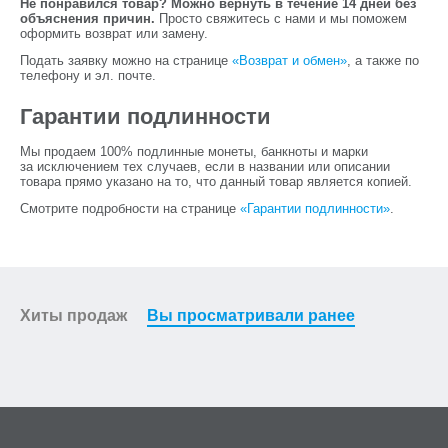
которые уже стали классикой анимации, так и
Не понравился товар? Можно вернуть в течение 14 дней без
объяснения причин.
Просто свяжитесь с нами и мы поможем
современных. Среди них, например:
оформить возврат или замену.
Маша и медведь;
Подать заявку можно на странице
«Возврат и обмен»
, а также по
Крокодил Гена;
телефону и эл. почте.
Барбоскины;
Гарантии подлинности
Дед мороз и лето;
Бременские музыканты.
Мы продаем 100% подлинные монеты, банкноты и марки
за исключением тех случаев, если в названии или описании
На монете 25 рублей 2021 года «Умка» изображен
товара прямо указано на то, что данный товар является копией.
главный герой мультфильма, которого помнят уже
Смотрите подробности на странице
«Гарантии подлинности»
.
несколько поколений детей, некоторые из которых уже
стали взрослыми. Колыбельная, которую поет медведица
своему медвежонку, а также персонажи фильма, прочно
вошли в русский фольклор.
Хиты продаж
Вы просматривали ранее
ТИРАЖ И АССОРТИМЕНТ
Памятные монеты 25 рублей 2021 года «Умка» вышли
достаточно большим тиражом:
в стандартном исполнении — 850 тысяч штук;
с цветным изображением героев мультфильма — 150