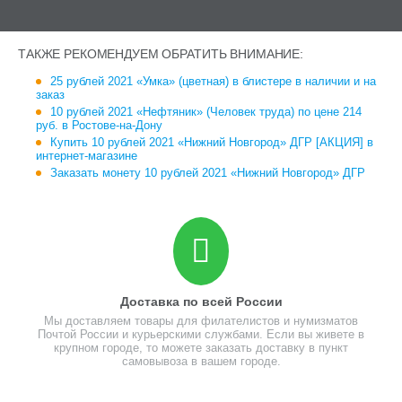
ушанку. Оба персонажа стоят у проруби на фоне
заснеженных холмов и полярного неба.
ТАКЖЕ РЕКОМЕНДУЕМ ОБРАТИТЬ ВНИМАНИЕ:
СЕРЕБРЯНАЯ КОЛЛЕКЦИОННАЯ
25 рублей 2021 «Умка» (цветная) в блистере в наличии и на
МОНЕТА
заказ
10 рублей 2021 «Нефтяник» (Человек труда) по цене 214
руб. в Ростове-на-Дону
Трехрублевая монета выполнена из серебра 925 пробы
Купить 10 рублей 2021 «Нижний Новгород» ДГР [АКЦИЯ] в
чеканкой улучшенного качества «пруф», считающейся
интернет-магазине
лучшей для изготовления подобных изделий. Проба
Заказать монету 10 рублей 2021 «Нижний Новгород» ДГР
указана на аверсе монеты.
Окантовка выполнена с аверса и реверса монеты,
боковая сторона ребристая. На лицевой части изделия
отчеканен объемный Герб Российской Федерации. Также
выполнены стандартные надписи о стране и банке
изготовления, указана номинальная стоимость монеты и
Доставка по всей России
год чеканки, 2021.
Мы доставляем товары для филателистов и нумизматов
Почтой России и курьерскими службами. Если вы живете в
крупном городе, то можете заказать доставку в пункт
НЕДРАГОЦЕННАЯ
самовывоза в вашем городе.
КОЛЛЕКЦИОННАЯ МОНЕТА