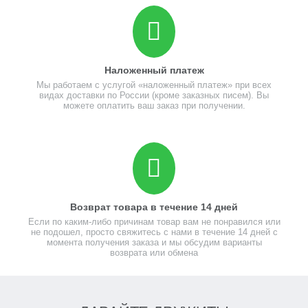
Юбилейные монеты из обычного сплава 25 рублей 2021
«Умка» также имеют окантовку, изображение двуглавого
орла и товарный знак монетного двора. В целом,
исполнение монет идентичное, отличается лишь
Наложенный платеж
материал, из которого они изготовлены, а также
Мы работаем с услугой «наложенный платеж» при всех
количество цветных деталей.
видах доставки по России (кроме заказных писем). Вы
можете оплатить ваш заказ при получении.
МЕДВЕЖОНОК ИЗ ДЕТСТВА
«Умка» был создан писателем Юрием Яковлевым, а
анимация поставлена режиссерами Владимиром
Поповым и Владимиром Пекарем. У мультика новогодняя
тема, по сюжету медвежонок узнает от мамы-медведицы
Возврат товара в течение 14 дней
о существовании людей и заводит дружбу с мальчиком-
Если по каким-либо причинам товар вам не понравился или
чукчей. Люди уходят из той местности, где жил Умка, но
не подошел, просто свяжитесь с нами в течение 14 дней с
медвежонок находит своего друга на новогодней елке.
момента получения заказа и мы обсудим варианты
Они весело проводят время, после чего Умка с грустью
возврата или обмена
вспоминает о маме и возвращается к ней. Мультфильм
повествует о дружбе, детстве, материнской любви и
вызывает щемящую ностальгию.