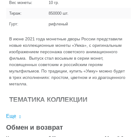
Вес монеты:
10
гр.
Тираж:
850000
шт.
Гурт:
рифленый
В июне 2021 года монетные дворы России представили
новые коллекционные монеты «Умка», с оригинальным
изображением персонажа советского анимационного
фильма. Выпуск стал восьмым в серии монет,
посвященных советским и российским героям
мультфильмов. По традиции, купить «Умку» можно будет
в трех исполнениях: простом, цветном и из драгоценного
металла.
ТЕМАТИКА КОЛЛЕКЦИИ
Серия монет, посвященная мультипликации, включает в
Еще
себя образцы с изображениями различных мультяшных
героев, которых любят и взрослые, и дети. На монетах
Обмен и возврат
можно увидеть как персонажей советских мультфильмов,