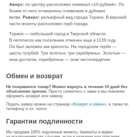
Аверс:
по центру расположен номинал «10 рублей». По
бокам от него отчеканены оливковая и дубовая
ветви.
Реверс:
рельефный вид города Торжок. В верхней
части монеты расположен герб города.
Торжок — небольшой город в Тверской области.
В летописях как поселение отмечен еще в 1139 году.
Он был заложен как крепость. На городском гербе —
шесть голубей. Три золотых, три серебряных. Золотые —
знак достатка, серебряные — знак чистосердечия.
Обмен и возврат
Не понравился товар? Можно вернуть в течение 14 дней без
объяснения причин.
Просто свяжитесь с нами и мы поможем
оформить возврат или замену.
Подать заявку можно на странице
«Возврат и обмен»
, а также по
телефону и эл. почте.
Гарантии подлинности
Мы продаем 100% подлинные монеты, банкноты и марки
за исключением тех случаев, если в названии или описании